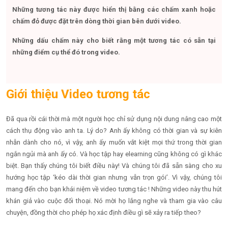
Những tương tác này được hiển thị bằng các chấm xanh hoặc
chấm đỏ được đặt trên dòng thời gian bên dưới video.
Những dấu chấm này cho biết rằng một tương tác có sẵn tại
những điểm cụ thể đó trong video.
Giới thiệu Video tương tác
Đã qua rồi cái thời mà một người học chỉ sử dụng nội dung nâng cao một
cách thụ động vào anh ta. Lý do? Anh ấy không có thời gian và sự kiên
nhẫn dành cho nó, vì vậy, anh ấy muốn vắt kiệt mọi thứ trong thời gian
ngắn ngủi mà anh ấy có. Và học tập hay elearning cũng không có gì khác
biệt. Bạn thấy chúng tôi biết điều này! Và chúng tôi đã sẵn sàng cho xu
hướng học tập ‘kéo dài thời gian nhưng vẫn trọn gói’. Vì vậy, chúng tôi
mang đến cho bạn khái niệm về video tương tác ! Những video này thu hút
khán giả vào cuộc đối thoại. Nó mời họ lắng nghe và tham gia vào câu
chuyện, đồng thời cho phép họ xác định điều gì sẽ xảy ra tiếp theo?