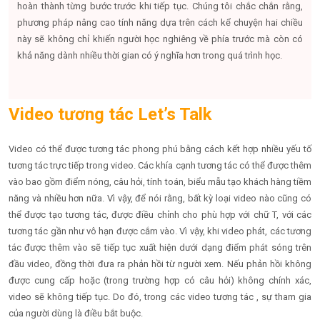
hoàn thành từng bước trước khi tiếp tục. Chúng tôi chắc chắn rằng,
phương pháp nâng cao tính năng dựa trên cách kể chuyện hai chiều
này sẽ không chỉ khiến người học nghiêng về phía trước mà còn có
khả năng dành nhiều thời gian có ý nghĩa hơn trong quá trình học.
Video tương tác Let’s Talk
Video có thể được tương tác phong phú bằng cách kết hợp nhiều yếu tố
tương tác trực tiếp trong video. Các khía cạnh tương tác có thể được thêm
vào bao gồm điểm nóng, câu hỏi, tính toán, biểu mẫu tạo khách hàng tiềm
năng và nhiều hơn nữa. Vì vậy, để nói rằng, bất kỳ loại video nào cũng có
thể được tạo tương tác, được điều chỉnh cho phù hợp với chữ T, với các
tương tác gần như vô hạn được cắm vào. Vì vậy, khi video phát, các tương
tác được thêm vào sẽ tiếp tục xuất hiện dưới dạng điểm phát sóng trên
đầu video, đồng thời đưa ra phản hồi từ người xem. Nếu phản hồi không
được cung cấp hoặc (trong trường hợp có câu hỏi) không chính xác,
video sẽ không tiếp tục. Do đó, trong các video tương tác , sự tham gia
của người dùng là điều bắt buộc.