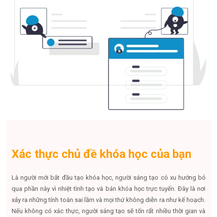
Xác thực chủ đề khóa học của bạn
Là người mới bắt đầu tạo khóa học, người sáng tạo có xu hướng bỏ
qua phần này vì nhiệt tình tạo và bán khóa học trực tuyến. Đây là nơi
xảy ra những tính toán sai lầm và mọi thứ không diễn ra như kế hoạch.
Nếu không có xác thực, người sáng tạo sẽ tốn rất nhiều thời gian và