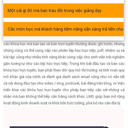
Một cái gì đó mà bạn trau dồi trong việc giảng dạy
Các môn học mà khách hàng tiềm năng sẵn sàng trả tiền cho
Các khóa học mà bạn tạo và bán trực tuyến thường được ghi trước, nhưng
chúng cũng có thể cung cấp các phiên lớp học trực tiếp, pdf, nhiệm vụ và
bài tập cũng như nhiều tính năng khác cung cấp cho sinh viên trải nghiệm
gần tương tự như các lớp học trực tiếp. Trong khi bắt đầu tạo và bán các
khóa học trực tuyến, bạn phải theo dõi quy mô thị trường và tính toán quy
mô khán giả của mình và đánh giá danh sách email cũng như có sẵn tất
cả nội dung đào tạo như video / vlog, podcast, bài đăng trên blog, vv Việc
triển khai các khóa học trực tuyến cho phép bạn tiếp cận với những cá
nhân mà bạn không thể tiếp cận bằng cách khác. LMS giúp bạn mở rộng
hoạt động kinh doanh vượt ra khỏi bốn bức tường, phá bỏ rào cản địa lý.