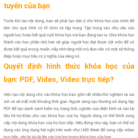
tuyến của bạn
Trước khi tạo nội dung, bạn sẽ phải tạo dàn ý cho khóa học của mình để
làm cho quá trình có tổ chức và tập trung. Tập trung vào nhu cầu của
người học hoặc kết quả cuối khóa học mà bạn đang tạo ra. Chia khóa học
thành các học phần nhỏ hơn sẽ giúp người học đạt được cột mốc để có
được kết quả mong muốn. Hãy nhớ rằng mỗi mô-đun nên có một số thông
điệp hoặc mục tiêu có ý nghĩa của riêng nó.
Quyết định hình thức khóa học của
bạn: PDF, Video, Video trực tiếp?
Việc tạo nội dung cho các khóa học bao gồm rất nhiều thử nghiệm và sai
sót và sẽ mất một khoảng thời gian. Người sáng tạo thường sử dụng tệp
PDF để tạo danh sách kiểm tra, trang tính, nghiên cứu điển hình và các tài
liệu hỗ trợ khác cho các khóa học của họ. Người dùng có thể thích cung
cấp nội dung khóa học của họ trực tiếp. Nếu đúng như vậy, bạn có thể sử
dụng các ứng dụng hội nghị trên web như LMS Meet để cung cấp video
trực tiếp, ghi lại và tải lên các bài học trong khóa học của bạn.