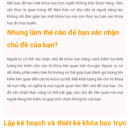
tiền bạc để tạo một khóa học trực tuyến không bán được hàng. Việc
xác thực là quan trọng để đảm bảo có nhu cầu và người sáng tạo
không chỉ đơn giản tạo một khóa học mà còn thực sự bán các khóa
học đó trực tuyến.
Nhưng làm thế nào để bạn xác nhận
chủ đề của bạn?
Người ta có thể xác nhận chủ đề khóa học bằng cách kiểm tra khối
lượng tìm kiếm cho các từ khóa liên quan trên Google. Ngoài ra, có
rất nhiều phần mềm trên thị trường có thể giúp bạn đánh giá lượng tìm
kiếm liên quan đến các từ khóa cụ thể. Một khối lượng lớn cho từ khóa
sẽ trực tiếp có nghĩa là mọi người quan tâm đến chủ đề của bạn. Do
đó xác nhận! Bạn cũng có thể bắt gặp các chủ đề liên quan mà mọi
người đang tìm kiếm và giúp tinh chỉnh thông tin của bạn.
Lập kế hoạch và thiết kế khóa học trực