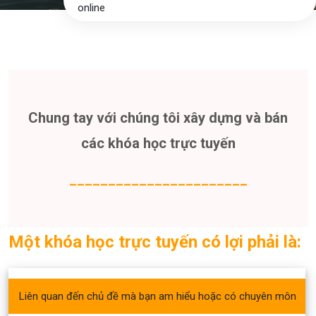
online
Chung tay với chúng tôi xây dựng và bán
các khóa học trực tuyến
_______________________
Một khóa học trực tuyến có lợi phải là:
Liên quan đến chủ đề mà bạn am hiểu hoặc có chuyên môn